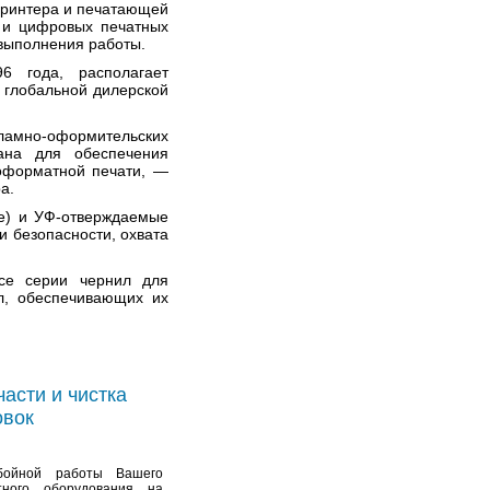
принтера и печатающей
к и цифровых печатных
 выполнения работы.
6 года, располагает
 глобальной дилерской
кламно-оформительских
дана для обеспечения
коформатной печати, —
а.
ые) и УФ-отверждаемые
 безопасности, охвата
все серии чернил для
л, обеспечивающих их
части и чистка
овок
бойной работы Вашего
тного оборудования на