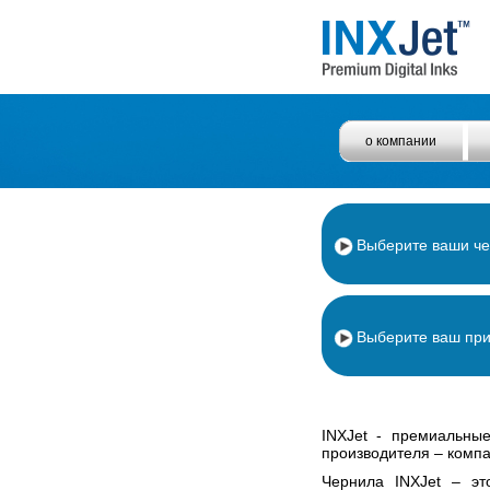
о компании
Выберите ваши ч
Выберите ваш пр
INXJet - премиальны
производителя – компан
Чернила INXJet – эт