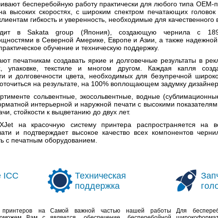
чивают бесперебойную работу практически для любого типа OEM-
 на высоких скоростях, с широким спектром печатающих голово
клиентам гибкость и уверенность, необходимые для качественного
входит в Sakata group (Япония), создающую чернила с 189
щностями в Северной Америке, Европе и Азии, а также надежной
рактическое обучение и техническую поддержку.
ают печатникам создавать яркие и долговечные результаты в ре
х, упаковке, текстиле и многом другом. Каждая капля соз
ти и долговечности цвета, необходимых для безупречной широ
оточиться на результате, на 100% воплощающем задумку дизайнер
ртименте сольвентные, экосольвентные, водные (сублимационн
рматной интерьерной и наружной печати с высокими показателями
чи, стойкости к выцветанию до двух лет.
XJet на красочную систему принтера распространяется на 
ати и подтверждает высокое качество всех компонентов черни
ь с печатным оборудованием.
 ICC
Техническая
Зап
поддержка
гол
принтеров на
Самой важной частью нашей работы
Для беспере
поможем Вам с
является обеспечение бесперебойной
широкоформа