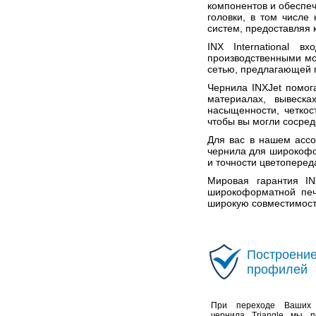
компонентов и обеспе
головки, в том числе
систем, предоставляя 
INX International 
производственными мо
сетью, предлагающей п
Чернила INXJet помог
материалах, вывеска
насыщенности, четкос
чтобы вы могли сосред
Для вас в нашем ассо
чернила для широкофо
и точности цветопереда
Мировая гарантия IN
широкоформатной печ
широкую совместимост
Построение
профилей
При переходе Ваших 
чернила Triangle мы 