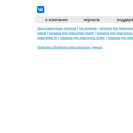
о компании
чернила
поддерж
|
|
Экосольвентные чернила
уф чернила
чернила для принтеро
|
|
roland
чернила для принтеров mutoh
чернила для принтеров 
|
|
принтеров hp
чернила для принтеров scitex
чернила для прин
Политика обработки персональных данных